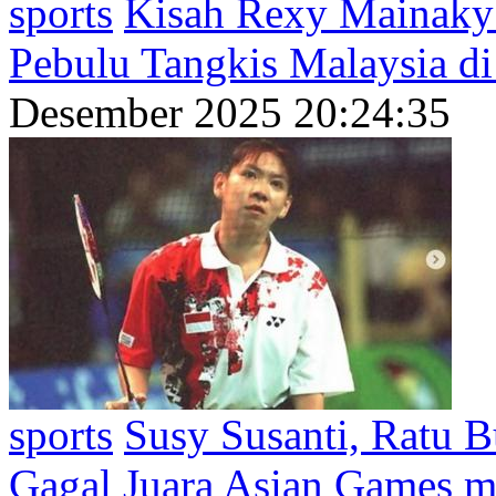
sports
Kisah Rexy Mainaky 
Pebulu Tangkis Malaysia di
Desember 2025 20:24:35
sports
Susy Susanti, Ratu B
Gagal Juara Asian Games 