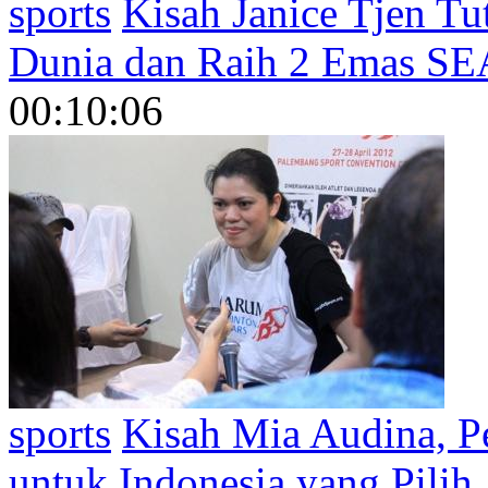
sports
Kisah Janice Tjen Tu
Dunia dan Raih 2 Emas S
00:10:06
sports
Kisah Mia Audina, P
untuk Indonesia yang Pilih