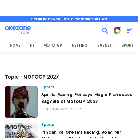
Scroll kebawah untuk membaca artikel
HOME
F1
MOTO GP
NETTING
BASKET
SPORT L
Topic : MOTOGP 2027
Sports
Aprilia Racing Percaya Magis Francesco
Bagnaia di MotoGP 2027
01 Agustus 2026 08:19:28
Sports
Pindah ke Gresini Racing, Joan Mir