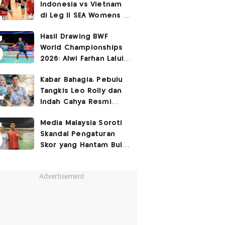
Indonesia vs Vietnam
di Leg II SEA Womens V
Cup 2026: Kejutan,
Hasil Drawing BWF
Garuda Pertiwi Menang
World Championships
3-2
2026: Alwi Farhan Lalui
Jalur Berat, Fajar/Fikri
Kabar Bahagia, Pebulu
Dapat
Bye
Tangkis Leo Rolly dan
Indah Cahya Resmi
Nikah di Mekkah!
Media Malaysia Soroti
Skandal Pengaturan
Skor yang Hantam Bulu
Tangkis Indonesia,
Libatkan Jafar/Felisha!
Advertisement