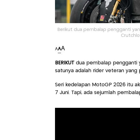
Berikut dua pembalap pengganti yan
Crutchlo
A
A
A
BERIKUT
dua pembalap pengganti 
satunya adalah rider veteran yang
Seri kedelapan MotoGP 2026 itu akan
7 Juni. Tapi, ada sejumlah pembala