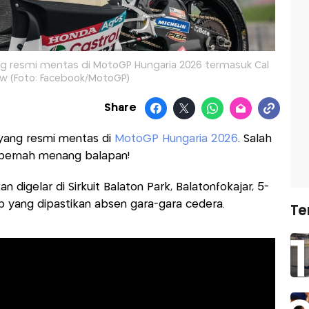
g resmi mentas di MotoGP Hungaria 2026 termasuk Cal
w (Foto: Facebook/MotoGP)
Share
yang resmi mentas di
MotoGP Hungaria 2026
. Salah
 pernah menang balapan!
 digelar di Sirkuit Balaton Park, Balatonfokajar, 5-
p yang dipastikan absen gara-gara cedera.
Te