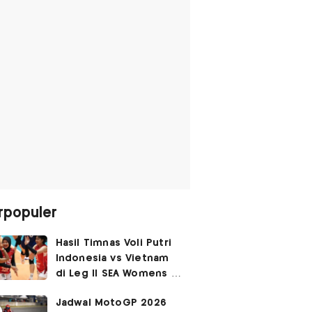
rpopuler
Hasil Timnas Voli Putri
Indonesia vs Vietnam
di Leg II SEA Womens V
Cup 2026: Kejutan,
Jadwal MotoGP 2026
Garuda Pertiwi Menang