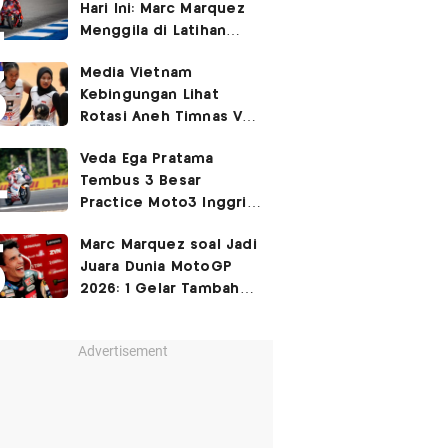
Hari Ini: Marc Marquez
3-2
Menggila di Latihan
Bebas Seri Inggris?
Media Vietnam
Kebingungan Lihat
Rotasi Aneh Timnas Voli
Putri Indonesia di Leg I
Veda Ega Pratama
SEA Womens V Cup
Tembus 3 Besar
2026
Practice Moto3 Inggris
2026, Raih
Pole Position
Marc Marquez soal Jadi
di Kualifikasi?
Juara Dunia MotoGP
2026: 1 Gelar Tambahan
Tidak Mengubah Hidup
Saya
Advertisement