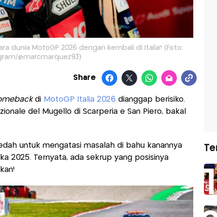
ra dunia MotoGP 2026 dengan kembali di Italia? (Foto:
agram/@marcmarquez93)
Share
omeback
di
MotoGP Italia 2026
dianggap berisiko.
zionale del Mugello di Scarperia e San Piero, bakal
bedah untuk mengatasi masalah di bahu kanannya
Te
a 2025. Ternyata, ada sekrup yang posisinya
kan!