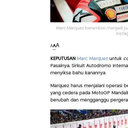
Marc Marquez berambisi menjadi jua
Inst
A
A
A
KEPUTUSAN
Marc Marquez
untuk
c
Pasalnya, Sirkuit Autodromo Interna
menyiksa bahu kanannya.
Marquez harus menjalani operasi 
yang cedera pada MotoGP Mandalik
berubah dan mengganggu pergera