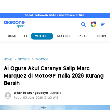
Scroll kebawah untuk membaca artikel
HOME
F1
MOTO GP
NETTING
BASKET
SPORT L
HOME
SPORTS
MOTOGP
Ai Ogura Akui Caranya Salip Marc
Marquez di MotoGP Italia 2026 Kurang
Bersih
Wikanto Arungbudoyo
,
Jurnalis
Rabu, 03 Juni 2026 |01:20 WIB