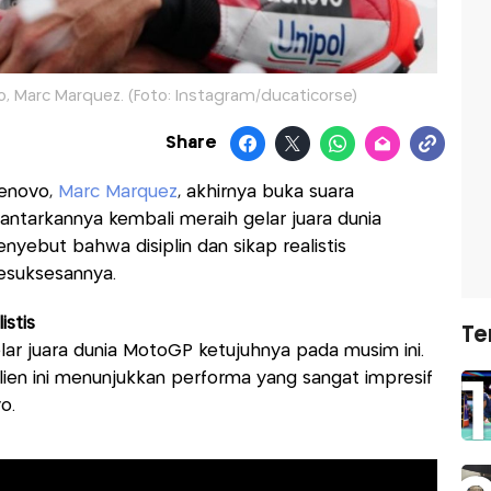
, Marc Marquez. (Foto: Instagram/ducaticorse)
Share
Lenovo,
Marc Marquez
, akhirnya buka suara
ntarkannya kembali meraih gelar juara dunia
yebut bahwa disiplin dan sikap realistis
kesuksesannya.
istis
Te
ar juara dunia MotoGP ketujuhnya pada musim ini.
lien ini menunjukkan performa yang sangat impresif
o.