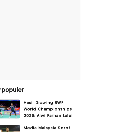
rpopuler
Hasil Drawing BWF
World Championships
2026: Alwi Farhan Lalui
Jalur Berat, Fajar/Fikri
Media Malaysia Soroti
Dapat
Bye