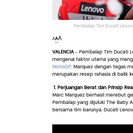
Pembalap Tim Ducati Lenovo
A
A
A
VALENCIA
– Pembalap Tim Ducati 
mengenai faktor utama yang menga
MotoGP
. Marquez dengan tegas men
merupakan resep rahasia di balik 
1. Perjuangan Berat dan Prinsip Real
Marc Marquez berhasil merebut gel
Pembalap yang dijuluki The Baby A
bersama tim barunya, Ducati Lenov