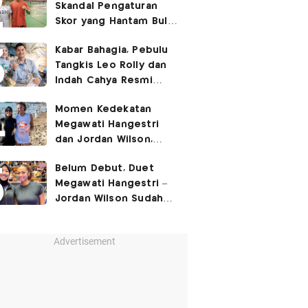
Skandal Pengaturan
Skor yang Hantam Bulu
Tangkis Indonesia,
Kabar Bahagia, Pebulu
Libatkan Jafar/Felisha!
Tangkis Leo Rolly dan
Indah Cahya Resmi
Nikah di Mekkah!
Momen Kedekatan
Megawati Hangestri
dan Jordan Wilson,
Liburan Bareng Hyundai
Belum Debut, Duet
Hillstate di Pantai!
Megawati Hangestri –
Jordan Wilson Sudah
Langsung Dapat
Julukan!
Advertisement