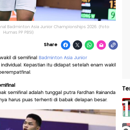
inal Badminton Asia Junior Championships 2026. (Foto:
Humas PP PBSI)
Share
kil di semifinal
Badminton Asia Junior
ndividual. Kepastian itu didapat setelah enam wakil
erempatfinal.
mifinal
Te
bak semifinal adalah tunggal putra Fardhan Rainanda
nnya harus puas terhenti di babak delapan besar.