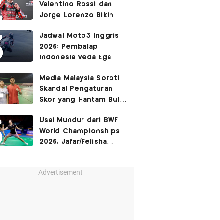
Valentino Rossi dan
Jorge Lorenzo Bikin
Marc Marquez Susah
Jadwal Moto3 Inggris
Dikalahkan
2026: Pembalap
Indonesia Veda Ega
Pratama Finis Podium?
Media Malaysia Soroti
Skandal Pengaturan
Skor yang Hantam Bulu
Tangkis Indonesia,
Usai Mundur dari BWF
Libatkan Jafar/Felisha!
World Championships
2026, Jafar/Felisha
Masih Bisa Bela
Indonesia di Asian
Advertisement
Games 2026