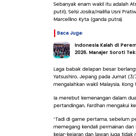
Sebanyak enam wakil itu adalah Atr
putri), Selsi Josika/Halifia Usni Pra
Marcellino Kyta (ganda putra).
Baca Juga:
Indonesia Kalah di Pere
2026, Manajer Soroti Te
Laga babak delapan besar berlangs
Yatsushiro, Jepang pada Jumat (3/7
mengalahkan wakil Malaysia, Kong W
Ia merebut kemenangan dalam dua g
pertandingan, Fardhan mengakui ke
"Tadi di game pertama, sebelum pe
memegang kendali permainan dan be
kejar-kejaran dan lawan juga tidak 