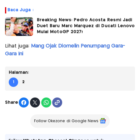
Baca Juga :
Breaking News: Pedro Acosta Resmi Jadi
Duet Baru Marc Marquez di Ducati Lenovo
Mulai MotoGP 2027!
Lihat juga:
Mang Ojak Diomelin Penumpang Gara-
Gara Ini
Halaman:
1
2
Share
Follow Okezone di Google News