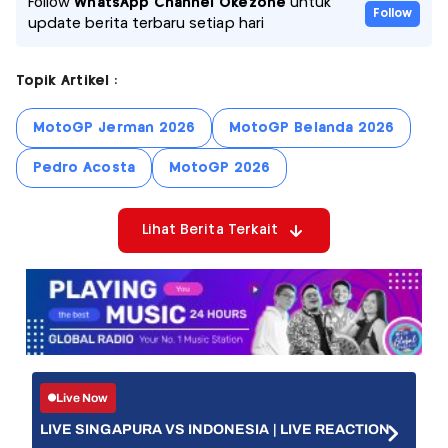
Follow
WhatsApp Channel Okezone
untuk
Follow
update berita terbaru setiap hari
Topik Artikel :
MotoGP Jerman 2026
MotoGP Belanda 2026
Pedro Acosta
MotoGP 2026
Lihat Berita Terkait
Live Now
LIVE SINGAPURA VS INDONESIA | LIVE REACTION