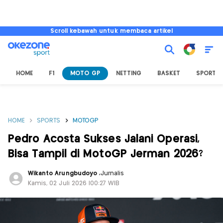
Scroll kebawah untuk membaca artikel
HOME
F1
MOTO GP
NETTING
BASKET
SPORT L
HOME
SPORTS
MOTOGP
Pedro Acosta Sukses Jalani Operasi,
Bisa Tampil di MotoGP Jerman 2026?
Wikanto Arungbudoyo
,
Jurnalis
Kamis, 02 Juli 2026 |00:27 WIB