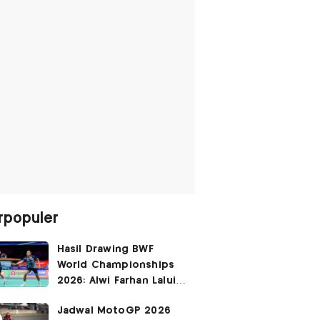
rpopuler
Hasil Drawing BWF
World Championships
2026: Alwi Farhan Lalui
Jalur Berat, Fajar/Fikri
Jadwal MotoGP 2026
Dapat
Bye