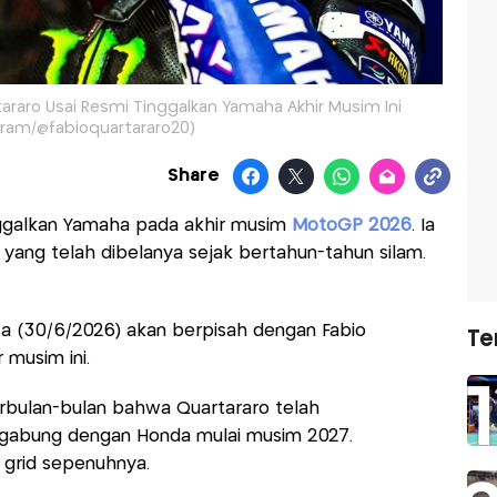
araro Usai Resmi Tinggalkan Yamaha Akhir Musim Ini
gram/@fabioquartararo20)
Share
nggalkan Yamaha pada akhir musim
MotoGP 2026
. Ia
yang telah dibelanya sejak bertahun-tahun silam.
(30/6/2026) akan berpisah dengan Fabio
Te
 musim ini.
erbulan-bulan bahwa Quartararo telah
rgabung dengan Honda mulai musim 2027.
 grid sepenuhnya.