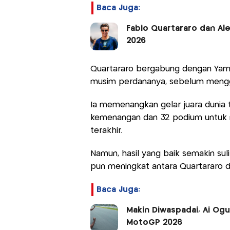
Baca Juga:
Fabio Quartararo dan Al
2026
Quartararo bergabung dengan Yam
musim perdananya, sebelum menggan
Ia memenangkan gelar juara dunia t
kemenangan dan 32 podium untuk 
terakhir.
Namun, hasil yang baik semakin sul
pun meningkat antara Quartararo 
Baca Juga:
Makin Diwaspadai, Ai Og
MotoGP 2026