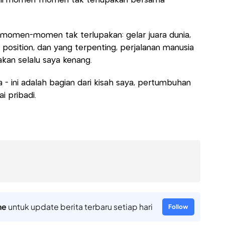
li momen-momen tak terlupakan bersama
 momen-momen tak terlupakan: gelar juara dunia,
position, dan yang terpenting, perjalanan manusia
akan selalu saya kenang.
- ini adalah bagian dari kisah saya, pertumbuhan
 pribadi.
ne
untuk update berita terbaru setiap hari
Follow