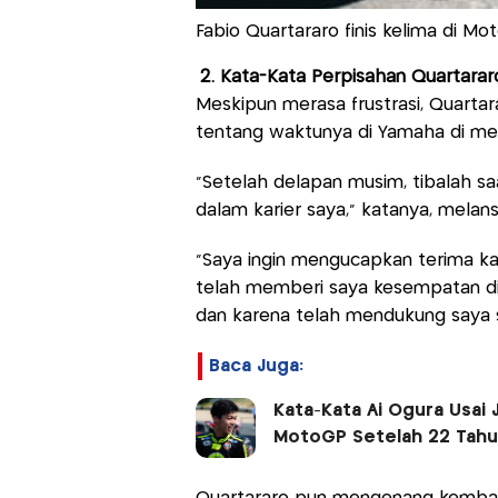
Fabio Quartararo finis kelima di M
2. Kata-Kata Perpisahan Quartarar
Meskipun merasa frustrasi, Quart
tentang waktunya di Yamaha di med
“Setelah delapan musim, tibalah s
dalam karier saya,” katanya, melans
“Saya ingin mengucapkan terima k
telah memberi saya kesempatan di l
dan karena telah mendukung saya s
Baca Juga:
Kata-Kata Ai Ogura Usai
MotoGP Setelah 22 Tah