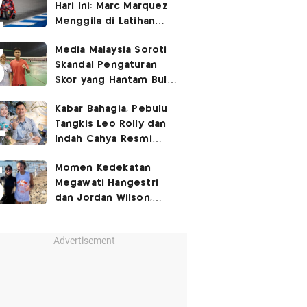
Hari Ini: Marc Marquez
Menggila di Latihan
Bebas Seri Inggris?
Media Malaysia Soroti
Skandal Pengaturan
Skor yang Hantam Bulu
Tangkis Indonesia,
Kabar Bahagia, Pebulu
Libatkan Jafar/Felisha!
Tangkis Leo Rolly dan
Indah Cahya Resmi
Nikah di Mekkah!
Momen Kedekatan
Megawati Hangestri
dan Jordan Wilson,
Liburan Bareng Hyundai
Hillstate di Pantai!
Advertisement