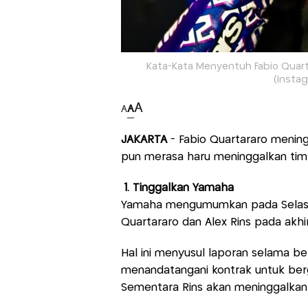
Kata-Kata Menyentuh Fabio Quart
(Insta
A
A
A
JAKARTA
- Fabio Quartararo meni
pun merasa haru meninggalkan tim 
1. Tinggalkan Yamaha
Yamaha mengumumkan pada Selasa 
Quartararo dan Alex Rins pada akhir
Hal ini menyusul laporan selama b
menandatangani kontrak untuk be
Sementara Rins akan meninggalkan