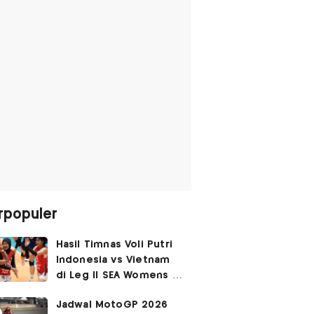
rpopuler
Hasil Timnas Voli Putri
Indonesia vs Vietnam
di Leg II SEA Womens V
Cup 2026: Kejutan,
Jadwal MotoGP 2026
Garuda Pertiwi Menang