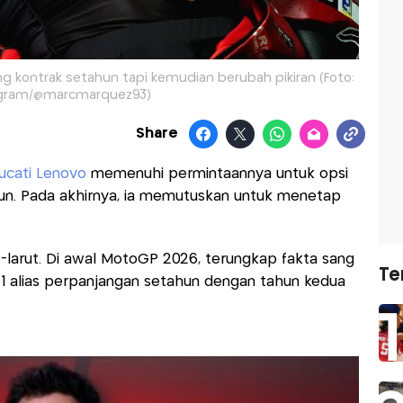
 kontrak setahun tapi kemudian berubah pikiran (Foto:
agram/@marcmarquez93)
Share
ucati Lenovo
memenuhi permintaannya untuk opsi
un. Pada akhirnya, ia memutuskan untuk menetap
t-larut. Di awal MotoGP 2026, terungkap fakta sang
Te
1 alias perpanjangan setahun dengan tahun kedua