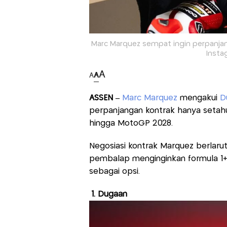
Marc Marquez sempat ingin perpanjang
Inst
A
A
A
ASSEN –
Marc Marquez
mengakui
D
perpanjangan kontrak hanya setah
hingga MotoGP 2028.
Negosiasi kontrak Marquez berlaru
pembalap menginginkan formula 1+
sebagai opsi.
1. Dugaan