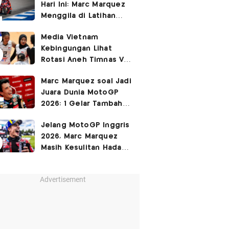
Hari Ini: Marc Marquez
3-2
Menggila di Latihan
Bebas Seri Inggris?
Media Vietnam
Kebingungan Lihat
Rotasi Aneh Timnas Voli
Putri Indonesia di Leg I
Marc Marquez soal Jadi
SEA Womens V Cup
Juara Dunia MotoGP
2026
2026: 1 Gelar Tambahan
Tidak Mengubah Hidup
Jelang MotoGP Inggris
Saya
2026, Marc Marquez
Masih Kesulitan Hadapi
Cedera Bahu
Advertisement