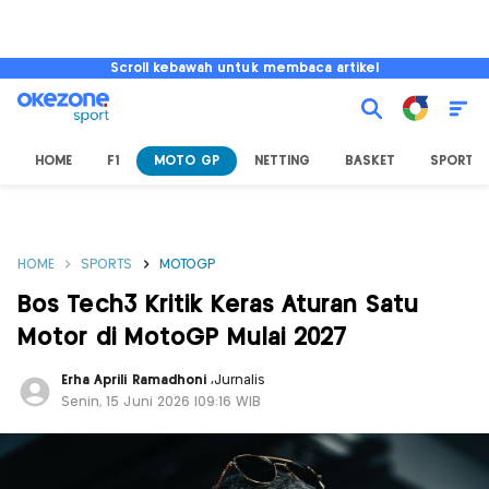
Scroll kebawah untuk membaca artikel
HOME
F1
MOTO GP
NETTING
BASKET
SPORT L
HOME
SPORTS
MOTOGP
Bos Tech3 Kritik Keras Aturan Satu
Motor di MotoGP Mulai 2027
Erha Aprili Ramadhoni
,
Jurnalis
Senin, 15 Juni 2026 |09:16 WIB