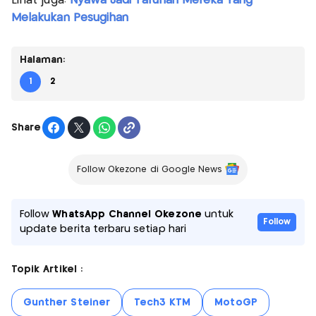
Lihat juga:
Nyawa Jadi Taruhan Mereka Yang
Melakukan Pesugihan
Halaman:
1
2
Share
Follow Okezone di Google News
Follow
WhatsApp Channel Okezone
untuk
Follow
update berita terbaru setiap hari
Topik Artikel :
Gunther Steiner
Tech3 KTM
MotoGP