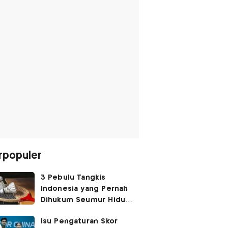
rpopuler
3 Pebulu Tangkis
Indonesia yang Pernah
Dihukum Seumur Hidup
Akibat Match Fixing,
Isu Pengaturan Skor
Nomor 1 Hendra