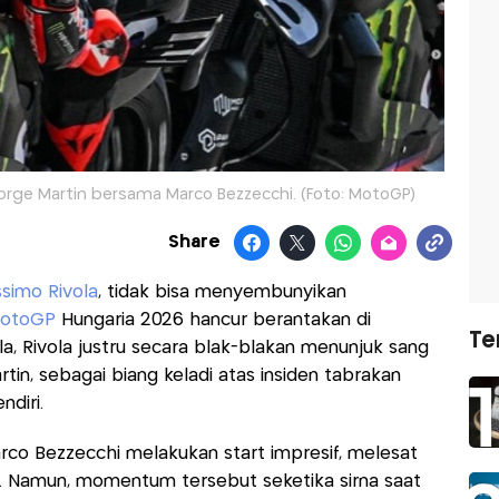
Jorge Martin bersama Marco Bezzecchi. (Foto: MotoGP)
Share
simo Rivola
, tidak bisa menyembunyikan
otoGP
Hungaria 2026 hancur berantakan di
Te
a, Rivola justru secara blak-blakan menunjuk sang
tin, sebagai biang keladi atas insiden tabrakan
diri.
arco Bezzecchi melakukan start impresif, melesat
ga. Namun, momentum tersebut seketika sirna saat