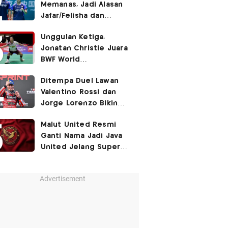
Memanas, Jadi Alasan
Jafar/Felisha dan
Adnan/Indah Mundur
Unggulan Ketiga,
dari BWF World
Jonatan Christie Juara
Championships 2026?
BWF World
Championships 2026?
Ditempa Duel Lawan
Valentino Rossi dan
Jorge Lorenzo Bikin
Marc Marquez Susah
Malut United Resmi
Dikalahkan
Ganti Nama Jadi Java
United Jelang Super
League 2026-2027!
Advertisement