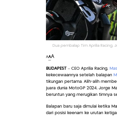
Dua pembalap Tim Aprilia Racing, 
A
A
A
BUDAPEST
– CEO Aprilia Racing,
Mas
kekecewaannya setelah balapan
M
tikungan pertama. Alih-alih membel
juara dunia MotoGP 2024, Jorge Mar
beruntun yang merugikan timnya sen
Balapan baru saja dimulai ketika M
dari posisi keenam ke urutan keti