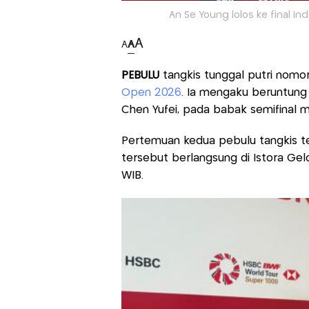
An Se Young lolos ke final I
A
A
A
PEBULU
tangkis tunggal putri nomor
Open 2026
. Ia mengaku beruntung
Chen Yufei, pada babak semifinal me
Pertemuan kedua pebulu tangkis ter
tersebut berlangsung di Istora Gel
WIB.