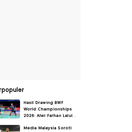
rpopuler
Hasil Drawing BWF
World Championships
2026: Alwi Farhan Lalui
Jalur Berat, Fajar/Fikri
Media Malaysia Soroti
Dapat
Bye