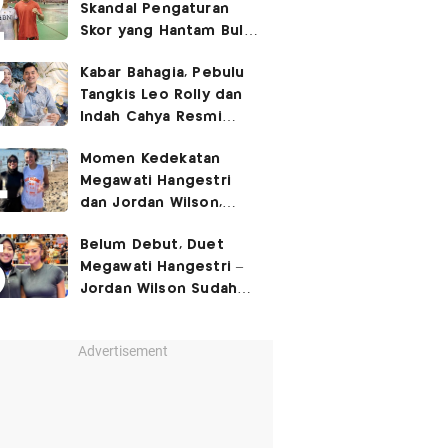
Skandal Pengaturan
Skor yang Hantam Bulu
Tangkis Indonesia,
Kabar Bahagia, Pebulu
Libatkan Jafar/Felisha!
Tangkis Leo Rolly dan
Indah Cahya Resmi
Nikah di Mekkah!
Momen Kedekatan
Megawati Hangestri
dan Jordan Wilson,
Liburan Bareng Hyundai
Belum Debut, Duet
Hillstate di Pantai!
Megawati Hangestri –
Jordan Wilson Sudah
Langsung Dapat
Julukan!
Advertisement