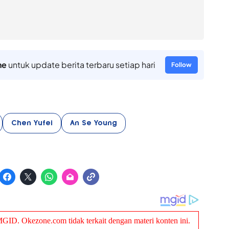
ne
untuk update berita terbaru setiap hari
Follow
Chen Yufei
An Se Young