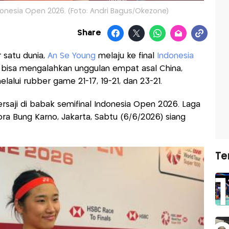
ndonesia Open 2026. (Foto: Andri Bagus/Okezone)
Share
 satu dunia,
An Se Young
melaju ke final
Indonesia
 bisa mengalahkan unggulan empat asal China,
lalui rubber game 21-17, 19-21, dan 23-21.
saji di babak semifinal Indonesia Open 2026. Laga
ora Bung Karno, Jakarta, Sabtu (6/6/2026) siang
Te