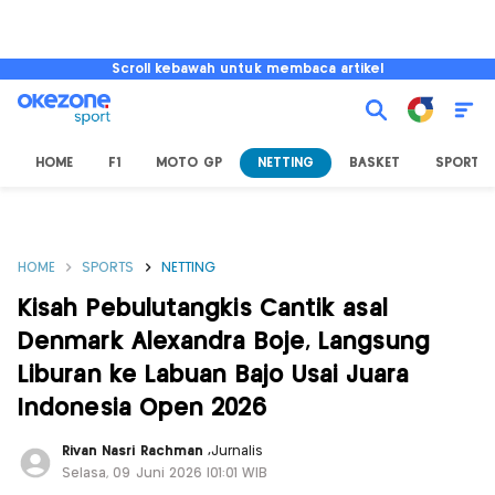
Scroll kebawah untuk membaca artikel
HOME
F1
MOTO GP
NETTING
BASKET
SPORT L
HOME
SPORTS
NETTING
Kisah Pebulutangkis Cantik asal
Denmark Alexandra Boje, Langsung
Liburan ke Labuan Bajo Usai Juara
Indonesia Open 2026
Rivan Nasri Rachman
,
Jurnalis
Selasa, 09 Juni 2026 |01:01 WIB