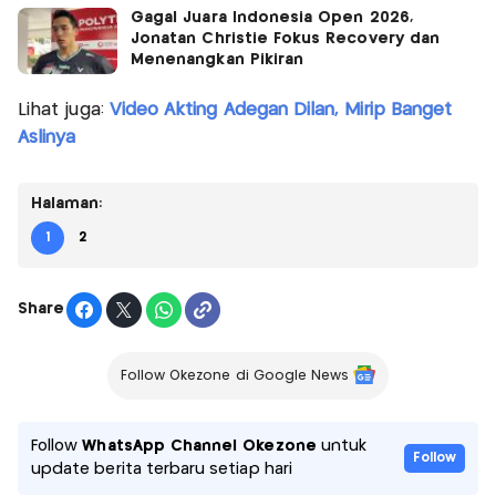
Gagal Juara Indonesia Open 2026,
Jonatan Christie Fokus Recovery dan
Menenangkan Pikiran
Lihat juga:
Video Akting Adegan Dilan, Mirip Banget
Aslinya
Halaman:
1
2
Share
Follow Okezone di Google News
Follow
WhatsApp Channel Okezone
untuk
Follow
update berita terbaru setiap hari