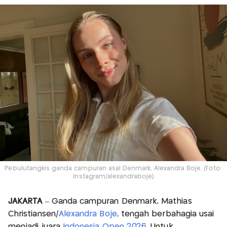
Pebulutangkis ganda campuran asal Denmark, Alexandra Boje. (Foto:
Instagram/alexandraboje)
JAKARTA
– Ganda campuran Denmark, Mathias
Christiansen/
Alexandra Boje
, tengah berbahagia usai
menjadi juara
Indonesia Open 2026.
Untuk