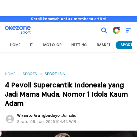
Scroll kebawah untuk membaca artikel
HOME
F1
MOTO GP
NETTING
BASKET
SPORT L
HOME
SPORTS
SPORT LAIN
4 Pevoli Supercantik Indonesia yang
Jadi Mama Muda, Nomor 1 Idola Kaum
Adam
Wikanto Arungbudoyo
,
Jurnalis
Sabtu, 06 Juni 2026 |04:48 WIB