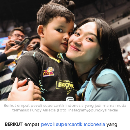
Berikut empat pevoli supercantik Indonesia yang jadi mama muda
termasuk Pungy Afriecia (Foto: Instagram/@pungkyafriecia)
BERIKUT
empat
pevoli supercantik Indonesia
yang