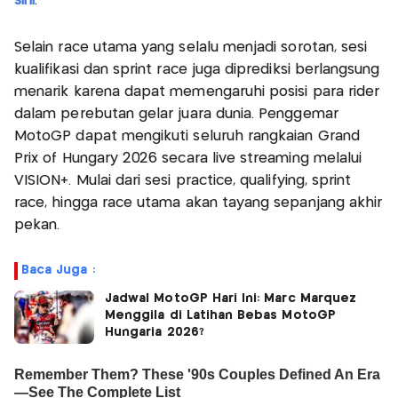
sini
.
Selain race utama yang selalu menjadi sorotan, sesi
kualifikasi dan sprint race juga diprediksi berlangsung
menarik karena dapat memengaruhi posisi para rider
dalam perebutan gelar juara dunia. Penggemar
MotoGP dapat mengikuti seluruh rangkaian Grand
Prix of Hungary 2026 secara live streaming melalui
VISION+. Mulai dari sesi practice, qualifying, sprint
race, hingga race utama akan tayang sepanjang akhir
pekan.
Baca Juga :
Jadwal MotoGP Hari Ini: Marc Marquez
Menggila di Latihan Bebas MotoGP
Hungaria 2026?