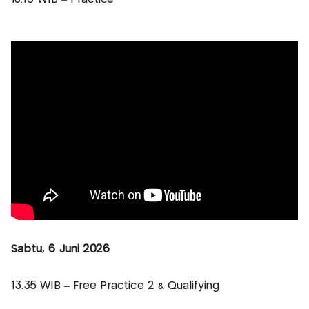
Sabtu, 6 Juni 2026
13.35 WIB – Free Practice 2 & Qualifying