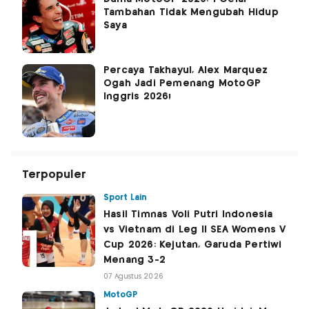
Tambahan Tidak Mengubah Hidup
Saya
Percaya Takhayul, Alex Marquez
Ogah Jadi Pemenang MotoGP
Inggris 2026!
Terpopuler
Sport Lain
Hasil Timnas Voli Putri Indonesia
vs Vietnam di Leg II SEA Womens V
Cup 2026: Kejutan, Garuda Pertiwi
Menang 3-2
07 Agustus 2026
MotoGP