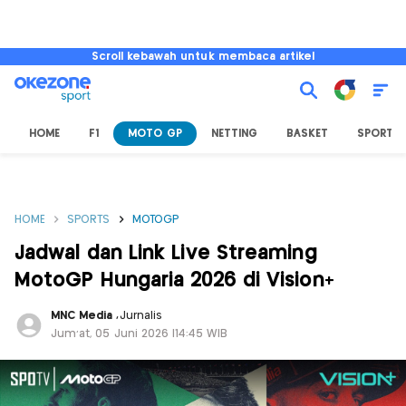
Scroll kebawah untuk membaca artikel
HOME
F1
MOTO GP
NETTING
BASKET
SPORT L
HOME
SPORTS
MOTOGP
Jadwal dan Link Live Streaming
MotoGP Hungaria 2026 di Vision+
MNC Media
,
Jurnalis
Jum'at, 05 Juni 2026 |14:45 WIB