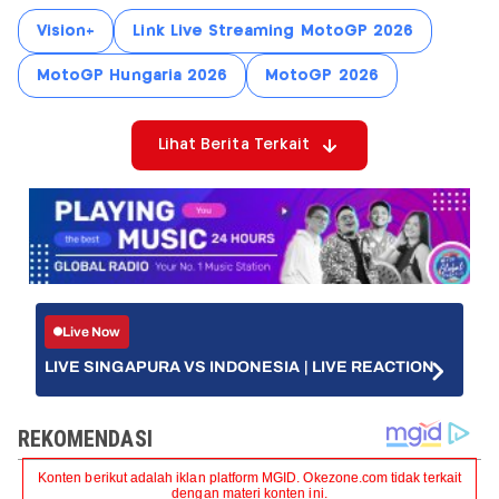
Vision+
Link Live Streaming MotoGP 2026
MotoGP Hungaria 2026
MotoGP 2026
Lihat Berita Terkait
Live Now
LIVE SINGAPURA VS INDONESIA | LIVE REACTION