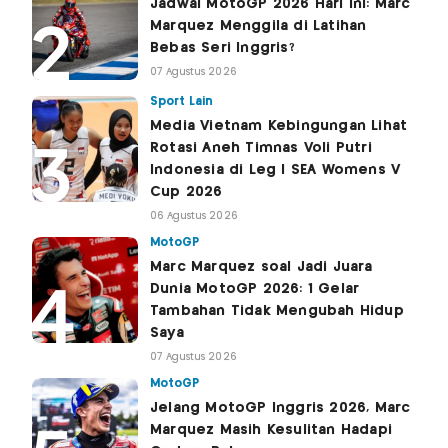
Jadwal MotoGP 2026 Hari Ini: Marc
Marquez Menggila di Latihan
Bebas Seri Inggris?
07 Agustus 2026
Sport Lain
Media Vietnam Kebingungan Lihat
Rotasi Aneh Timnas Voli Putri
Indonesia di Leg I SEA Womens V
Cup 2026
06 Agustus 2026
MotoGP
Marc Marquez soal Jadi Juara
Dunia MotoGP 2026: 1 Gelar
Tambahan Tidak Mengubah Hidup
Saya
07 Agustus 2026
MotoGP
Jelang MotoGP Inggris 2026, Marc
Marquez Masih Kesulitan Hadapi