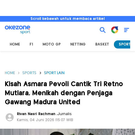
Scroll kebawah untuk membaca artikel
HOME
F1
MOTO GP
NETTING
BASKET
SPORT L
HOME
SPORTS
SPORT LAIN
Kisah Asmara Pevoli Cantik Tri Retno
Mutiara, Menikah dengan Penjaga
Gawang Madura United
Rivan Nasri Rachman
,
Jurnalis
Kamis, 04 Juni 2026 |15:07 WIB