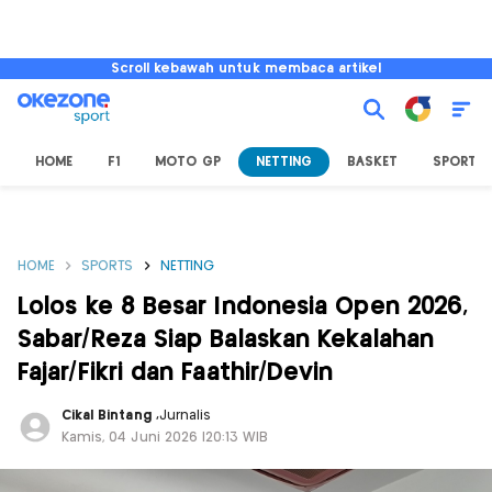
Scroll kebawah untuk membaca artikel
HOME
F1
MOTO GP
NETTING
BASKET
SPORT L
HOME
SPORTS
NETTING
Lolos ke 8 Besar Indonesia Open 2026,
Sabar/Reza Siap Balaskan Kekalahan
Fajar/Fikri dan Faathir/Devin
Cikal Bintang
,
Jurnalis
Kamis, 04 Juni 2026 |20:13 WIB