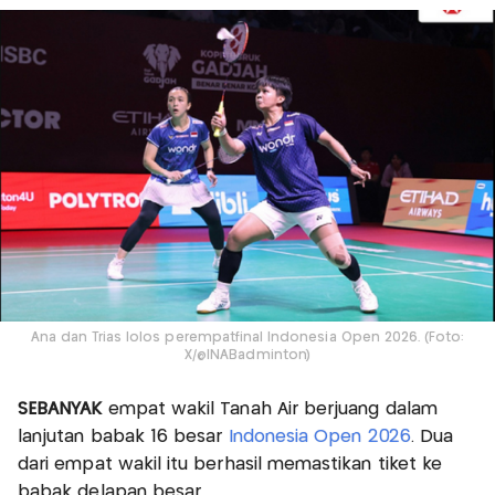
Ana dan Trias lolos perempatfinal Indonesia Open 2026. (Foto:
X/@INABadminton)
SEBANYAK
empat wakil Tanah Air berjuang dalam
lanjutan babak 16 besar
Indonesia Open 2026
. Dua
dari empat wakil itu berhasil memastikan tiket ke
babak delapan besar.