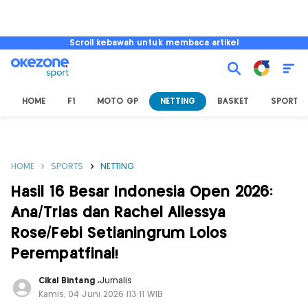
Scroll kebawah untuk membaca artikel
HOME
F1
MOTO GP
NETTING
BASKET
SPORT L
HOME
SPORTS
NETTING
Hasil 16 Besar Indonesia Open 2026:
Ana/Trias dan Rachel Allessya
Rose/Febi Setianingrum Lolos
Perempatfinal!
Cikal Bintang
,
Jurnalis
Kamis, 04 Juni 2026 |13:11 WIB