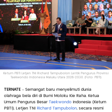
Ketum PBTI Letjen TNI Richard Tampubolon Lantik Pengurus Provinsi
Taekwondo Indonesia Maluku Utara 2026-2030. (Foto: PBTI)
TERNATE
– Semangat baru menyelimuti dunia
olahraga bela diri di Bumi Moloku Kie Raha. Ketua
Umum Pengurus Besar
Taekwondo
Indonesia (Ketum
PBTI), Letjen TNI
Richard Tampubolon
, secara resmi