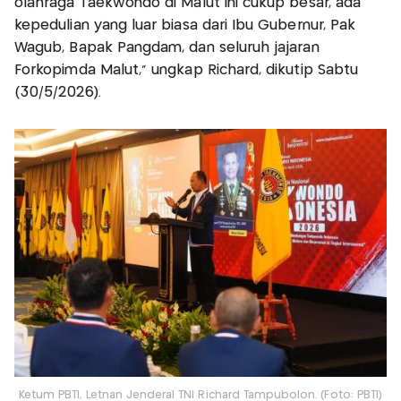
olahraga Taekwondo di Malut ini cukup besar, ada
kepedulian yang luar biasa dari Ibu Gubernur, Pak
Wagub, Bapak Pangdam, dan seluruh jajaran
Forkopimda Malut," ungkap Richard, dikutip Sabtu
(30/5/2026).
Ketum PBTI, Letnan Jenderal TNI Richard Tampubolon. (Foto: PBTI)