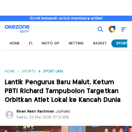
Scroll kebawah untuk membaca artikel
HOME
F1
MOTO GP
NETTING
BASKET
SPORT L
HOME
SPORTS
SPORT LAIN
Lantik Pengurus Baru Malut, Ketum
PBTI Richard Tampubolon Targetkan
Orbitkan Atlet Lokal ke Kancah Dunia
Rivan Nasri Rachman
,
Jurnalis
Sabtu, 30 Mei 2026 |17:31 WIB