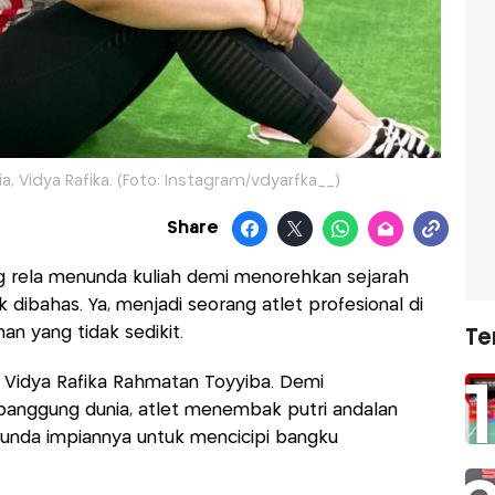
 Vidya Rafika. (Foto: Instagram/vdyarfka__)
Share
 rela menunda kuliah demi menorehkan sejarah
ibahas. Ya, menjadi seorang atlet profesional di
an yang tidak sedikit.
Te
eh Vidya Rafika Rahmatan Toyyiba. Demi
anggung dunia, atlet menembak putri andalan
enunda impiannya untuk mencicipi bangku