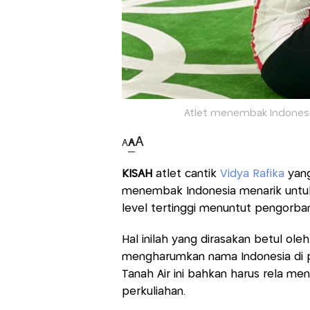
Atlet menembak Indonesia,
A
A
A
KISAH
atlet cantik
Vidya Rafika
yang
menembak Indonesia menarik untuk d
level tertinggi menuntut pengorban
Hal inilah yang dirasakan betul ol
mengharumkan nama Indonesia di p
Tanah Air ini bahkan harus rela m
perkuliahan.