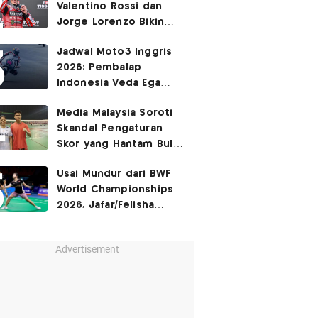
Valentino Rossi dan
Jorge Lorenzo Bikin
Marc Marquez Susah
Jadwal Moto3 Inggris
Dikalahkan
2026: Pembalap
Indonesia Veda Ega
Pratama Finis Podium?
Media Malaysia Soroti
Skandal Pengaturan
Skor yang Hantam Bulu
Tangkis Indonesia,
Usai Mundur dari BWF
Libatkan Jafar/Felisha!
World Championships
2026, Jafar/Felisha
Masih Bisa Bela
Indonesia di Asian
Advertisement
Games 2026