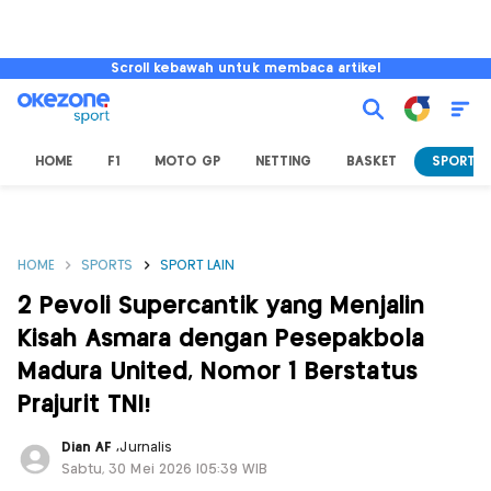
Scroll kebawah untuk membaca artikel
HOME
F1
MOTO GP
NETTING
BASKET
SPORT L
HOME
SPORTS
SPORT LAIN
2 Pevoli Supercantik yang Menjalin
Kisah Asmara dengan Pesepakbola
Madura United, Nomor 1 Berstatus
Prajurit TNI!
Dian AF
,
Jurnalis
Sabtu, 30 Mei 2026 |05:39 WIB