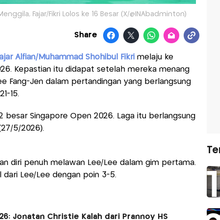
enggila, Fajar/Fikri Lolos ke 16 Besar (X/@INAbadminton)
Share
ajar Alfian/Muhammad Shohibul Fikri
melaju ke
26. Kepastian itu didapat setelah mereka menang
Lee Fang-Jen dalam pertandingan yang berlangsung
21-15.
besar Singapore Open 2026. Laga itu berlangsung
(27/5/2026).
Te
yaan diri penuh melawan Lee/Lee dalam gim pertama.
al dari Lee/Lee dengan poin 3-5.
6: Jonatan Christie Kalah dari Prannoy HS