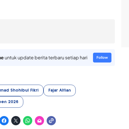
ne
untuk update berita terbaru setiap hari
Follow
ad Shohibul Fikri
Fajar Alfian
pen 2026