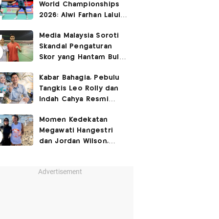
World Championships
2026: Alwi Farhan Lalui
Jalur Berat, Fajar/Fikri
Media Malaysia Soroti
Dapat
Bye
Skandal Pengaturan
Skor yang Hantam Bulu
Tangkis Indonesia,
Kabar Bahagia, Pebulu
Libatkan Jafar/Felisha!
Tangkis Leo Rolly dan
Indah Cahya Resmi
Nikah di Mekkah!
Momen Kedekatan
Megawati Hangestri
dan Jordan Wilson,
Liburan Bareng Hyundai
Hillstate di Pantai!
Advertisement