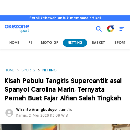
Scroll kebawah untuk membaca artikel
HOME
F1
MOTO GP
NETTING
BASKET
SPORT L
HOME
SPORTS
NETTING
Kisah Pebulu Tangkis Supercantik asal
Spanyol Carolina Marin, Ternyata
Pernah Buat Fajar Alfian Salah Tingkah
Wikanto Arungbudoyo
,
Jurnalis
Kamis, 21 Mei 2026 |13:09 WIB