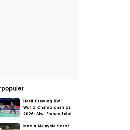
rpopuler
Hasil Drawing BWF
World Championships
2026: Alwi Farhan Lalui
Jalur Berat, Fajar/Fikri
Media Malaysia Soroti
Dapat
Bye