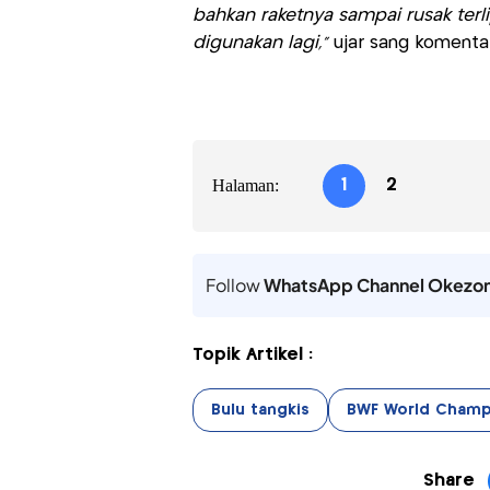
bahkan raketnya sampai rusak terli
digunakan lagi,"
ujar sang komentat
Halaman:
1
2
Follow
WhatsApp Channel Okezo
Topik Artikel :
Bulu tangkis
BWF World Champ
Share