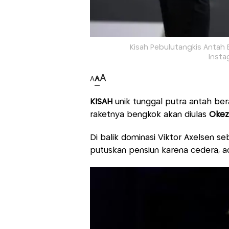
Kisah Pebulutangkis Antah B
Insta
A
A
A
KISAH
unik tunggal putra antah ber
raketnya bengkok akan diulas
Okez
Di balik dominasi Viktor Axelsen se
putuskan pensiun karena cedera, ad