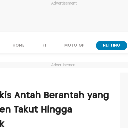
Advertisement
HOME
F1
MOTO GP
NETTING
Advertisement
kis Antah Berantah yang
sen Takut Hingga
k