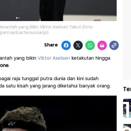
erantah yang Bikin Viktor Axelsen Takut (Foto:
gram/@duartenunoanjo)
Share
antah yang bikin
Viktor Axelsen
ketakutan hingga
one.
bagai raja tunggal putra dunia dan kini sudah
a satu kisah yang jarang diketahui banyak orang.
Te