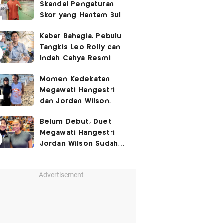
Skandal Pengaturan
Skor yang Hantam Bulu
Tangkis Indonesia,
Kabar Bahagia, Pebulu
Libatkan Jafar/Felisha!
Tangkis Leo Rolly dan
Indah Cahya Resmi
Nikah di Mekkah!
Momen Kedekatan
Megawati Hangestri
dan Jordan Wilson,
Liburan Bareng Hyundai
Belum Debut, Duet
Hillstate di Pantai!
Megawati Hangestri –
Jordan Wilson Sudah
Langsung Dapat
Julukan!
Advertisement