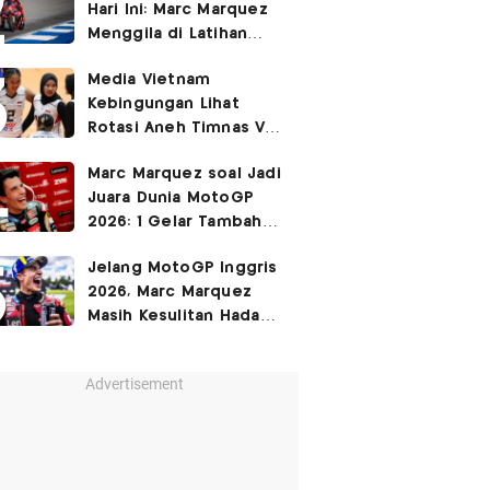
Hari Ini: Marc Marquez
3-2
Menggila di Latihan
Bebas Seri Inggris?
Media Vietnam
Kebingungan Lihat
Rotasi Aneh Timnas Voli
Putri Indonesia di Leg I
Marc Marquez soal Jadi
SEA Womens V Cup
Juara Dunia MotoGP
2026
2026: 1 Gelar Tambahan
Tidak Mengubah Hidup
Jelang MotoGP Inggris
Saya
2026, Marc Marquez
Masih Kesulitan Hadapi
Cedera Bahu
Advertisement