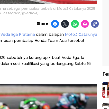
ama sebagai pembalap terbaik di Moto3 Catalunya 2026
o: Instagram/@veda54)
Share
Veda Ega Pratama
dalam balapan
Moto3 Catalunya
mpuan pembalap Honda Team Asia tersebut
6 sebetulnya kurang apik buat Veda Ega. Ia
0 dalam sesi kualifikasi yang berlangsung Sabtu 16
Te