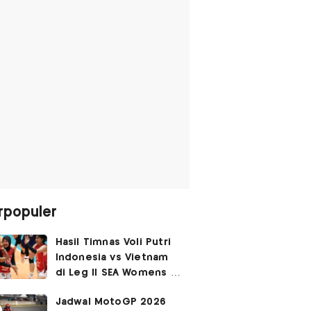
rpopuler
Hasil Timnas Voli Putri
Indonesia vs Vietnam
di Leg II SEA Womens V
Cup 2026: Kejutan,
Jadwal MotoGP 2026
Garuda Pertiwi Menang