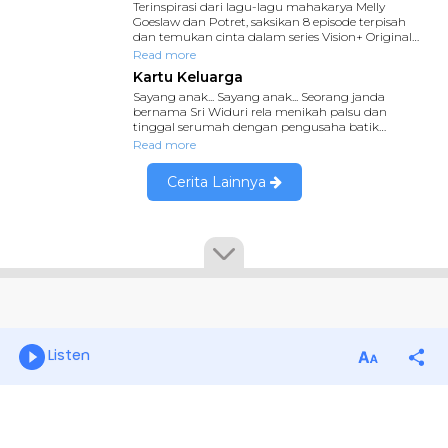
Listen