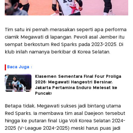
Tim satu ini pernah merasakan seperti apa performa
ciamik Megawati di lapangan. Pevoli asal Jember itu
sempat berkostum Red Sparks pada 2023-2025. Di
klub inilah namanya berkibar di Korea Selatan.
Baca Juga :
Klasemen Sementara Final Four Proliga
2026: Megawati Hangestri Bersinar,
Jakarta Pertamina Enduro Melesat ke
Puncak!
Betapa tidak, Megawati sukses jadi bintang utama
Red Sparks. Ia membawa tim asal Daejeon tersebut
hingga ke putaran final Liga Voli Korea Selatan 2024-
2025 (V-League 2024-2025) meski harus puas jadi