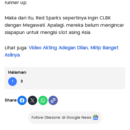
runner up.
Maka dari itu, Red Sparks sepertinya ingin CLBK
dengan Megawati. Apalagi, mereka belum mengincar
siapapun untuk mengisi slot asing Asia.
Lihat juga:
Video Akting Adegan Dilan, Mirip Banget
Aslinya
Halaman:
1
2
Share
Follow Okezone di Google News