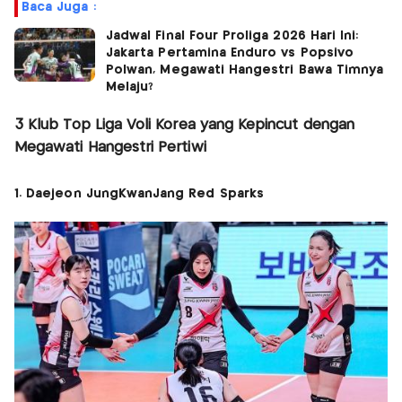
Baca Juga :
Jadwal Final Four Proliga 2026 Hari Ini:
Jakarta Pertamina Enduro vs Popsivo
Polwan, Megawati Hangestri Bawa Timnya
Melaju?
3 Klub Top Liga Voli Korea yang Kepincut dengan
Megawati Hangestri Pertiwi
1. Daejeon JungKwanJang Red Sparks