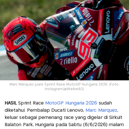
Marc Marquez juara Sprint Race MotoGP Hungaria 2026. (Foto:
Instagram/@WeAre93)
HASIL
Sprint Race
MotoGP Hungaria 2026
sudah
diketahui. Pembalap Ducati Lenovo,
Marc Marquez
,
keluar sebagai pemenang race yang digelar di Sirkuit
Balaton Park, Hungaria pada Sabtu (6/6/2026) malam