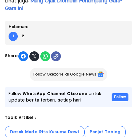
Lihat juga:
Mang Ojak Diomelin Penumpang Gara-
Gara Ini
Halaman:
1
2
Share
Follow Okezone di Google News
Follow
WhatsApp Channel Okezone
untuk
Follow
update berita terbaru setiap hari
Topik Artikel :
Desak Made Rita Kusuma Dewi
Panjat Tebing