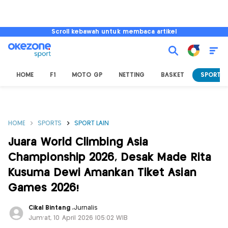
Scroll kebawah untuk membaca artikel
HOME
F1
MOTO GP
NETTING
BASKET
SPORT L
HOME
SPORTS
SPORT LAIN
Juara World Climbing Asia
Championship 2026, Desak Made Rita
Kusuma Dewi Amankan Tiket Asian
Games 2026!
Cikal Bintang
,
Jurnalis
Jum'at, 10 April 2026 |05:02 WIB