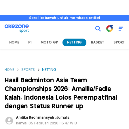
Scroll kebawah untuk membaca artikel
HOME
F1
MOTO GP
NETTING
BASKET
SPORT L
HOME
SPORTS
NETTING
Hasil Badminton Asia Team
Championships 2026: Amallia/Fadia
Kalah, Indonesia Lolos Perempatfinal
dengan Status Runner up
Andika Rachmansyah
,
Jurnalis
Kamis, 05 Februari 2026 |13:47 WIB