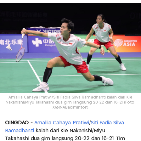
Amallia Cahaya Pratiwi/Siti Fadia Silva Ramadhanti kalah dari Kie
Nakanishi/Miyu Takahashi dua gim langsung 20-22 dan 16-21 (Foto:
X/@INABadminton)
QINGDAO -
Amallia Cahaya Pratiwi
/
Siti Fadia Silva
Ramadhanti
kalah dari Kie Nakanishi/Miyu
Takahashi dua gim langsung 20-22 dan 16-21. Tim