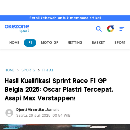
Scroll kebawah untuk membaca artikel
HOME
F1
MOTO GP
NETTING
BASKET
SPORT L
HOME
SPORTS
F1 & A1
Hasil Kualifikasi Sprint Race F1 GP
Belgia 2025: Oscar Piastri Tercepat,
Asapi Max Verstappen!
Djanti Virantika
,
Jurnalis
Sabtu, 26 Juli 2025 |00:54 WIB