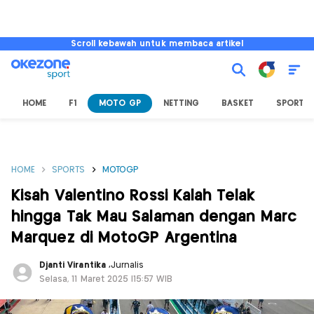
Scroll kebawah untuk membaca artikel
HOME
F1
MOTO GP
NETTING
BASKET
SPORT L
HOME
SPORTS
MOTOGP
Kisah Valentino Rossi Kalah Telak
hingga Tak Mau Salaman dengan Marc
Marquez di MotoGP Argentina
Djanti Virantika
,
Jurnalis
Selasa, 11 Maret 2025 |15:57 WIB