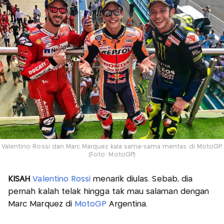
Valentino Rossi dan Marc Marquez kala sama-sama mentas di MotoGP.
(Foto: MotoGP)
KISAH
Valentino Rossi
menarik diulas. Sebab, dia
pernah kalah telak hingga tak mau salaman dengan
Marc Marquez di
MotoGP
Argentina.