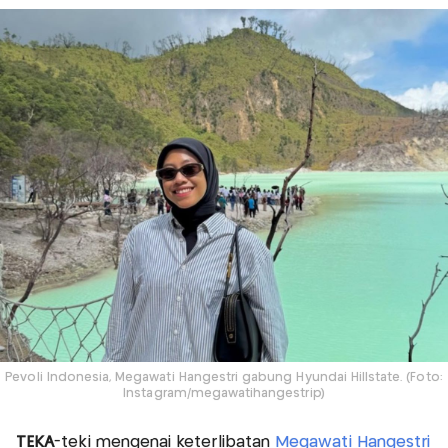
Pevoli Indonesia, Megawati Hangestri gabung Hyundai Hillstate. (Foto:
Instagram/megawatihangestrip)
TEKA
-teki mengenai keterlibatan
Megawati Hangestri