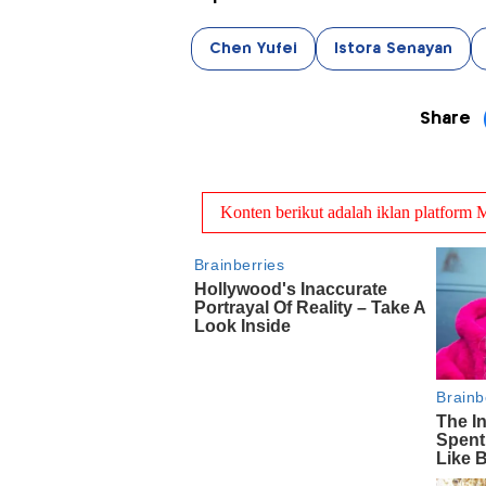
Chen Yufei
Istora Senayan
Share