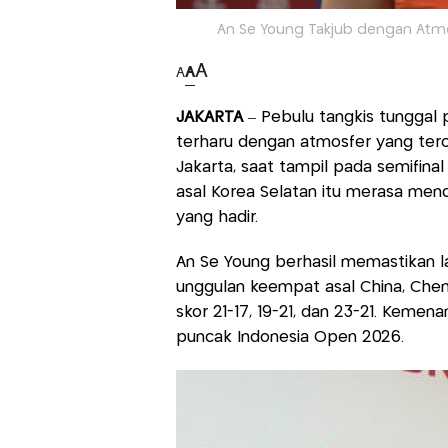
An Se Young Takjub dengan Atmo
A
A
A
JAKARTA
– Pebulu tangkis tunggal 
terharu dengan atmosfer yang terc
Jakarta, saat tampil pada semifina
asal Korea Selatan itu merasa men
yang hadir.
An Se Young berhasil memastikan l
unggulan keempat asal China, Chen
skor 21-17, 19-21, dan 23-21. Keme
puncak Indonesia Open 2026.