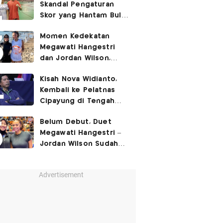
Skandal Pengaturan
Skor yang Hantam Bulu
Tangkis Indonesia,
Momen Kedekatan
Libatkan Jafar/Felisha!
Megawati Hangestri
dan Jordan Wilson,
Liburan Bareng Hyundai
Kisah Nova Widianto,
Hillstate di Pantai!
Kembali ke Pelatnas
Cipayung di Tengah
Ujian Berat Ganda
Belum Debut, Duet
Campuran
Megawati Hangestri –
Jordan Wilson Sudah
Langsung Dapat
Julukan!
Advertisement