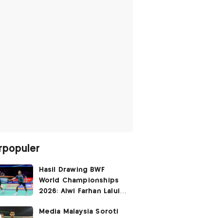
rpopuler
Hasil Drawing BWF
World Championships
2026: Alwi Farhan Lalui
Jalur Berat, Fajar/Fikri
Media Malaysia Soroti
Dapat
Bye