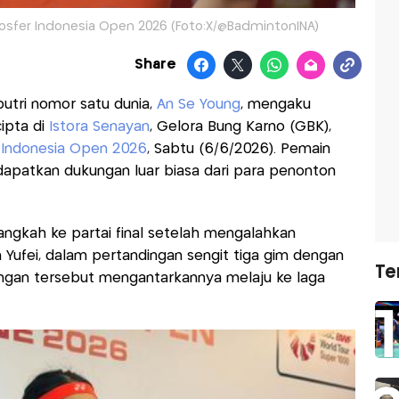
sfer Indonesia Open 2026 (Foto:X/@BadmintonINA)
Share
putri nomor satu dunia,
An Se Young
, mengaku
ipta di
Istora Senayan
, Gelora Bung Karno (GBK),
l
Indonesia Open 2026
, Sabtu (6/6/2026). Pemain
dapatkan dukungan luar biasa dari para penonton
angkah ke partai final setelah mengalahkan
 Yufei, dalam pertandingan sengit tiga gim dengan
Te
nangan tersebut mengantarkannya melaju ke laga