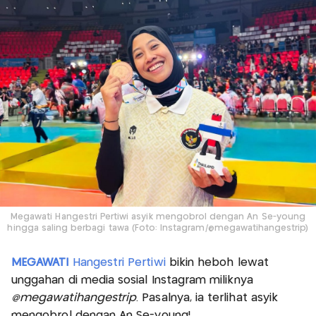
Megawati Hangestri Pertiwi asyik mengobrol dengan An Se-young
hingga saling berbagi tawa (Foto: Instagram/@megawatihangestrip)
MEGAWATI
Hangestri Pertiwi
bikin heboh lewat
unggahan di media sosial Instagram miliknya
@megawatihangestrip
. Pasalnya, ia terlihat asyik
mengobrol dengan An Se-young!