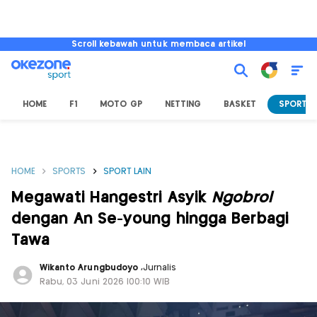
Scroll kebawah untuk membaca artikel
HOME
F1
MOTO GP
NETTING
BASKET
SPORT L
HOME
SPORTS
SPORT LAIN
Megawati Hangestri Asyik
Ngobrol
dengan An Se-young hingga Berbagi
Tawa
Wikanto Arungbudoyo
,
Jurnalis
Rabu, 03 Juni 2026 |00:10 WIB