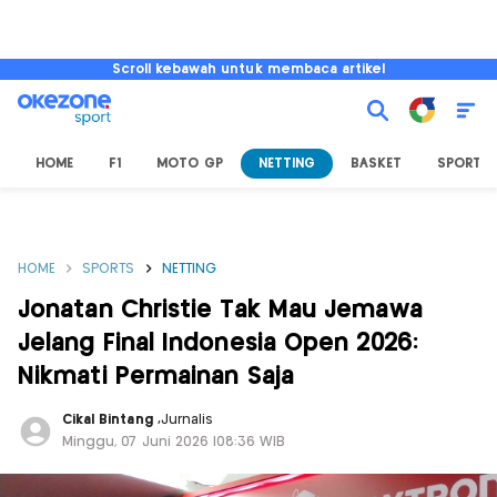
Scroll kebawah untuk membaca artikel
HOME
F1
MOTO GP
NETTING
BASKET
SPORT L
HOME
SPORTS
NETTING
Jonatan Christie Tak Mau Jemawa
Jelang Final Indonesia Open 2026:
Nikmati Permainan Saja
Cikal Bintang
,
Jurnalis
Minggu, 07 Juni 2026 |08:36 WIB