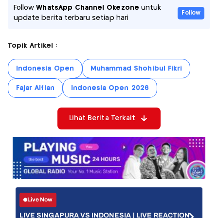
Follow
WhatsApp Channel Okezone
untuk
Follow
update berita terbaru setiap hari
Topik Artikel :
Indonesia Open
Muhammad Shohibul Fikri
Fajar Alfian
Indonesia Open 2026
Lihat Berita Terkait
Live Now
LIVE SINGAPURA VS INDONESIA | LIVE REACTION