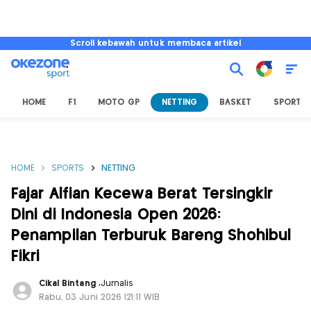
Scroll kebawah untuk membaca artikel
HOME
F1
MOTO GP
NETTING
BASKET
SPORT L
HOME
SPORTS
NETTING
Fajar Alfian Kecewa Berat Tersingkir
Dini di Indonesia Open 2026:
Penampilan Terburuk Bareng Shohibul
Fikri
Cikal Bintang
,
Jurnalis
Rabu, 03 Juni 2026 |21:11 WIB