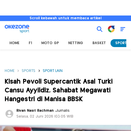
Scroll kebawah untuk membaca artikel
HOME
F1
MOTO GP
NETTING
BASKET
SPORT L
HOME
SPORTS
SPORT LAIN
Kisah Pevoli Supercantik Asal Turki
Cansu Ayyildiz, Sahabat Megawati
Hangestri di Manisa BBSK
Rivan Nasri Rachman
,
Jurnalis
Selasa, 02 Juni 2026 |03:05 WIB