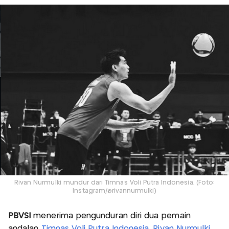
Rivan Nurmulki mundur dari Timnas Voli Putra Indonesia. (Foto:
Instagram/@rivannurmulki)
PBVSI
menerima pengunduran diri dua pemain
andalan
Timnas Voli Putra Indonesia
,
Rivan Nurmulki