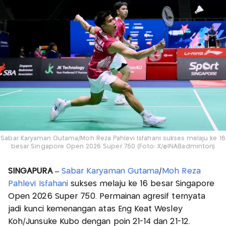
Sabar Karyaman Gutama/Moh Reza Pahlevi Isfahani sukses melaju ke 16
besar Singapore Open 2026 Super 750 (Foto: X/@INABadminton)
SINGAPURA –
Sabar Karyaman Gutama
/
Moh Reza
Pahlevi Isfahani
sukses melaju ke 16 besar Singapore
Open 2026 Super 750. Permainan agresif ternyata
jadi kunci kemenangan atas Eng Keat Wesley
Koh/Junsuke Kubo dengan poin 21-14 dan 21-12.