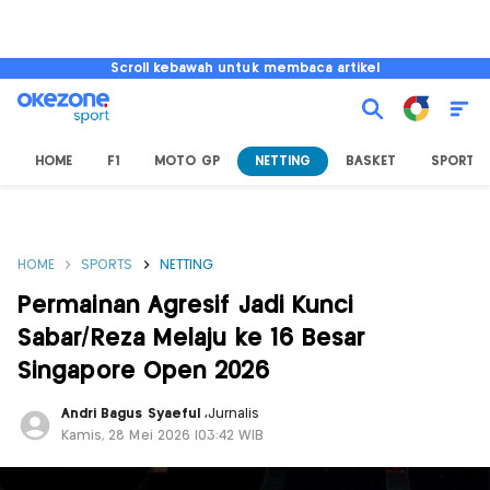
Scroll kebawah untuk membaca artikel
HOME
F1
MOTO GP
NETTING
BASKET
SPORT L
HOME
SPORTS
NETTING
Permainan Agresif Jadi Kunci
Sabar/Reza Melaju ke 16 Besar
Singapore Open 2026
Andri Bagus Syaeful
,
Jurnalis
Kamis, 28 Mei 2026 |03:42 WIB