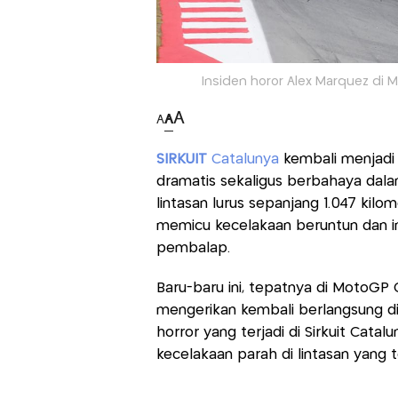
Insiden horor Alex Marquez di 
A
A
A
SIRKUIT
Catalunya
kembali menjadi s
dramatis sekaligus berbahaya dal
lintasan lurus sepanjang 1.047 kil
memicu kecelakaan beruntun dan i
pembalap.
Baru-baru ini, tepatnya di MotoGP 
mengerikan kembali berlangsung di
horror yang terjadi di Sirkuit Cata
kecelakaan parah di lintasan yang t