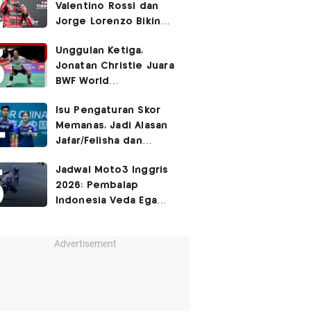
Valentino Rossi dan
Jorge Lorenzo Bikin
Marc Marquez Susah
Unggulan Ketiga,
Dikalahkan
Jonatan Christie Juara
BWF World
Championships 2026?
Isu Pengaturan Skor
Memanas, Jadi Alasan
Jafar/Felisha dan
Adnan/Indah Mundur
Jadwal Moto3 Inggris
dari BWF World
2026: Pembalap
Championships 2026?
Indonesia Veda Ega
Pratama Finis Podium?
Advertisement