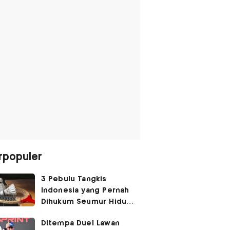
rpopuler
3 Pebulu Tangkis
Indonesia yang Pernah
Dihukum Seumur Hidup
Akibat Match Fixing,
Ditempa Duel Lawan
Nomor 1 Hendra