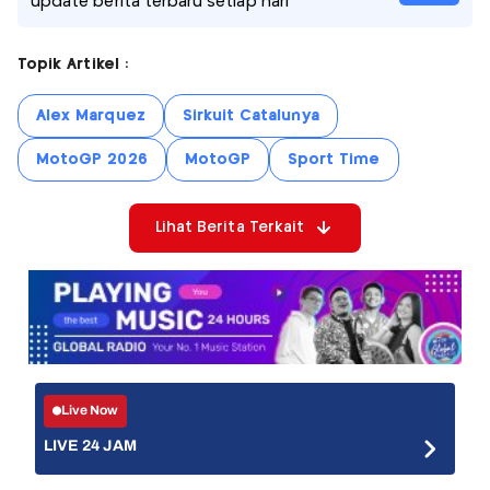
update berita terbaru setiap hari
Topik Artikel :
Alex Marquez
Sirkuit Catalunya
MotoGP 2026
MotoGP
Sport Time
Lihat Berita Terkait
Live Now
LIVE 24 JAM