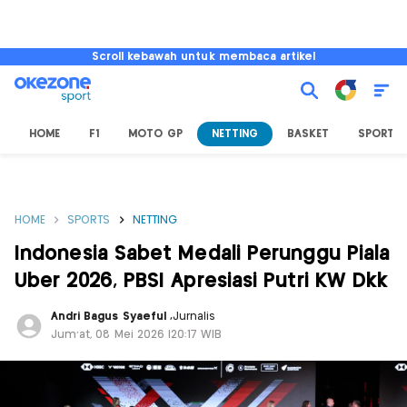
Scroll kebawah untuk membaca artikel
HOME
F1
MOTO GP
NETTING
BASKET
SPORT L
HOME
SPORTS
NETTING
Indonesia Sabet Medali Perunggu Piala
Uber 2026, PBSI Apresiasi Putri KW Dkk
Andri Bagus Syaeful
,
Jurnalis
Jum'at, 08 Mei 2026 |20:17 WIB