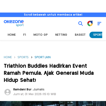
Scroll kebawah untuk membaca artikel
HOME
F1
MOTO GP
NETTING
BASKET
SPORT L
HOME
SPORTS
SPORT LAIN
Triathlon Buddies Hadirkan Event
Ramah Pemula, Ajak Generasi Muda
Hidup Sehat!
Ramdani Bur
,
Jurnalis
Jum'at, 01 Mei 2026 |15:10 WIB