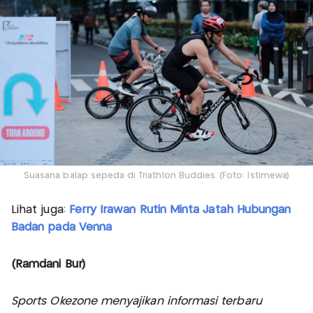
Suasana balap sepeda di Triathlon Buddies. (Foto: Istimewa)
Lihat juga:
Ferry Irawan Rutin Minta Jatah Hubungan
Badan pada Venna
(Ramdani Bur)
Sports Okezone menyajikan informasi terbaru