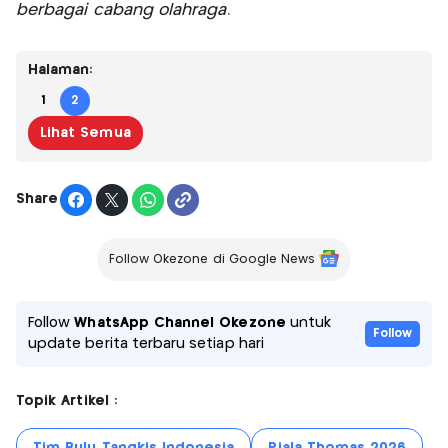
berbagai cabang olahraga.
Halaman:
1
2
Lihat Semua
Share
Follow Okezone di Google News
Follow
WhatsApp Channel Okezone
untuk
Follow
update berita terbaru setiap hari
Topik Artikel :
Tim Bulu Tangkis Indonesia
Piala Thomas 2026