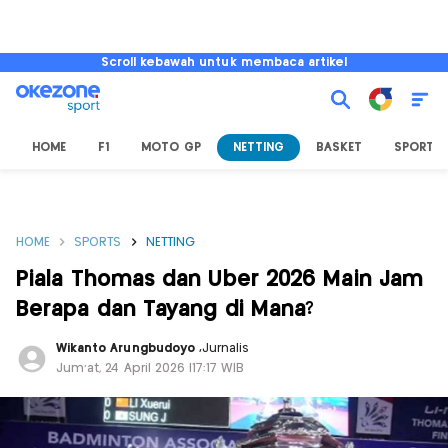
Scroll kebawah untuk membaca artikel
HOME
F1
MOTO GP
NETTING
BASKET
SPORT L
HOME
SPORTS
NETTING
Piala Thomas dan Uber 2026 Main Jam
Berapa dan Tayang di Mana?
Wikanto Arungbudoyo
,
Jurnalis
Jum'at, 24 April 2026 |17:17 WIB