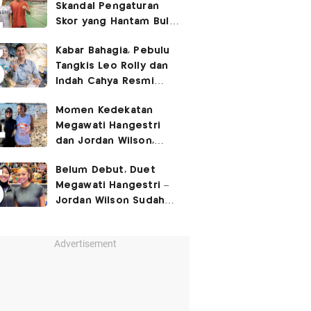
Skandal Pengaturan
Skor yang Hantam Bulu
Tangkis Indonesia,
Kabar Bahagia, Pebulu
Libatkan Jafar/Felisha!
Tangkis Leo Rolly dan
Indah Cahya Resmi
Nikah di Mekkah!
Momen Kedekatan
Megawati Hangestri
dan Jordan Wilson,
Liburan Bareng Hyundai
Belum Debut, Duet
Hillstate di Pantai!
Megawati Hangestri –
Jordan Wilson Sudah
Langsung Dapat
Julukan!
Advertisement