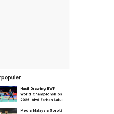
rpopuler
Hasil Drawing BWF
World Championships
2026: Alwi Farhan Lalui
Jalur Berat, Fajar/Fikri
Media Malaysia Soroti
Dapat
Bye