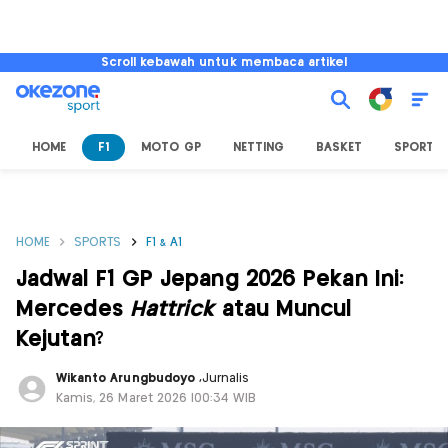
Scroll kebawah untuk membaca artikel
HOME
F1
MOTO GP
NETTING
BASKET
SPORT L
HOME
SPORTS
F1 & A1
Jadwal F1 GP Jepang 2026 Pekan Ini:
Mercedes
Hattrick
atau Muncul
Kejutan?
Wikanto Arungbudoyo
,
Jurnalis
Kamis, 26 Maret 2026 |00:34 WIB