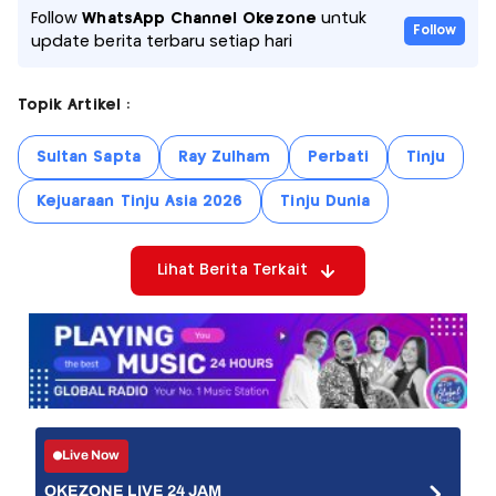
Follow
WhatsApp Channel Okezone
untuk
Follow
update berita terbaru setiap hari
Topik Artikel :
Sultan Sapta
Ray Zulham
Perbati
Tinju
Kejuaraan Tinju Asia 2026
Tinju Dunia
Lihat Berita Terkait
Live Now
OKEZONE LIVE 24 JAM