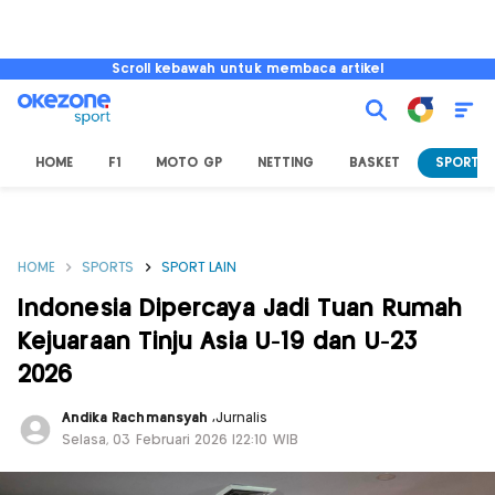
Scroll kebawah untuk membaca artikel
HOME
F1
MOTO GP
NETTING
BASKET
SPORT L
HOME
SPORTS
SPORT LAIN
Indonesia Dipercaya Jadi Tuan Rumah
Kejuaraan Tinju Asia U-19 dan U-23
2026
Andika Rachmansyah
,
Jurnalis
Selasa, 03 Februari 2026 |22:10 WIB