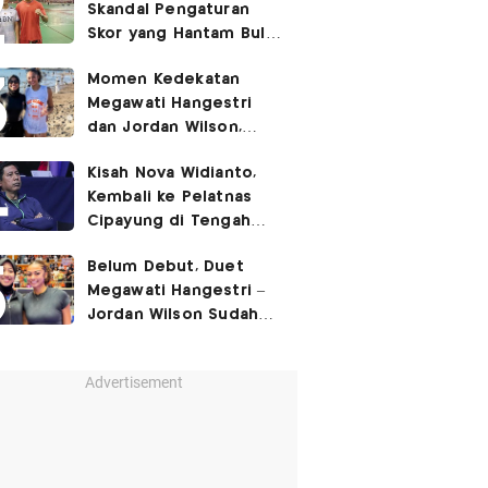
Skandal Pengaturan
Skor yang Hantam Bulu
Tangkis Indonesia,
Momen Kedekatan
Libatkan Jafar/Felisha!
Megawati Hangestri
dan Jordan Wilson,
Liburan Bareng Hyundai
Kisah Nova Widianto,
Hillstate di Pantai!
Kembali ke Pelatnas
Cipayung di Tengah
Ujian Berat Ganda
Belum Debut, Duet
Campuran
Megawati Hangestri –
Jordan Wilson Sudah
Langsung Dapat
Julukan!
Advertisement