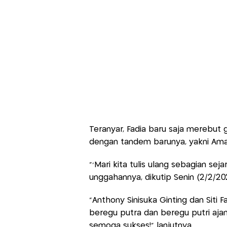
Teranyar, Fadia baru saja merebut ge
dengan tandem barunya, yakni Amal
“’Mari kita tulis ulang sebagian seja
unggahannya, dikutip Senin (2/2/20
“Anthony Sinisuka Ginting dan Siti 
beregu putra dan beregu putri aja
semoga sukses!” lanjutnya.