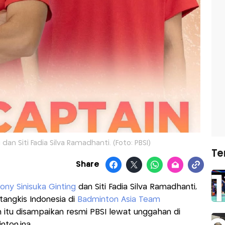
dan Siti Fadia Silva Ramadhanti. (Foto: PBSI)
Te
Share
ony Sinisuka Ginting
dan Siti Fadia Silva Ramadhanti,
 tangkis Indonesia di
Badminton Asia Team
itu disampaikan resmi PBSI lewat unggahan di
ton.ina.