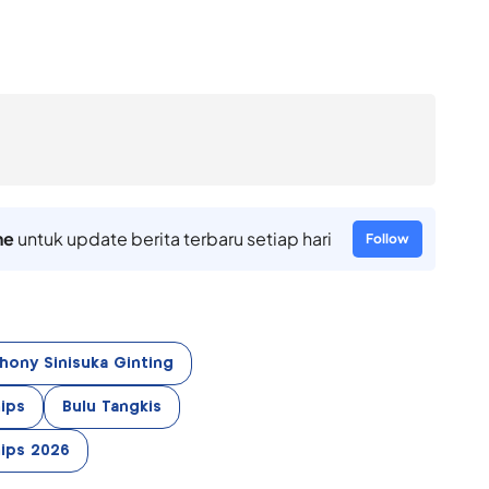
ne
untuk update berita terbaru setiap hari
Follow
hony Sinisuka Ginting
ips
Bulu Tangkis
ips 2026