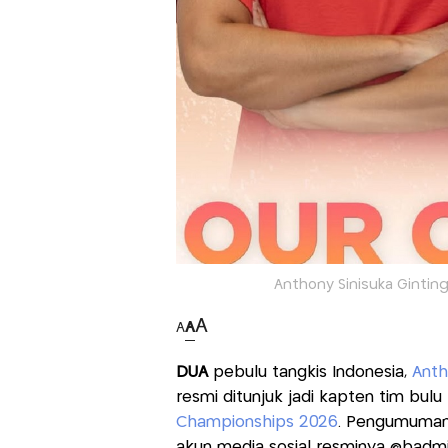
Anthony Sinisuka Ginting 
A
A
A
DUA
pebulu tangkis Indonesia,
Anth
resmi ditunjuk jadi kapten tim bulu
Championships 2026
. Pengumuman 
akun media sosial resminya @badmin