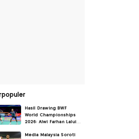
rpopuler
Hasil Drawing BWF
World Championships
2026: Alwi Farhan Lalui
Jalur Berat, Fajar/Fikri
Media Malaysia Soroti
Dapat
Bye